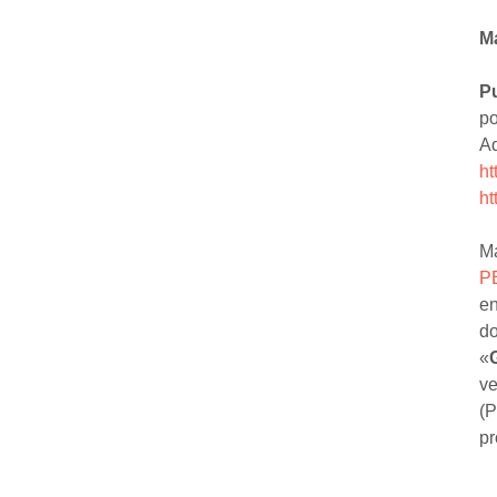
M
Pu
po
Aq
ht
ht
Má
P
en
do
«
v
(P
pr