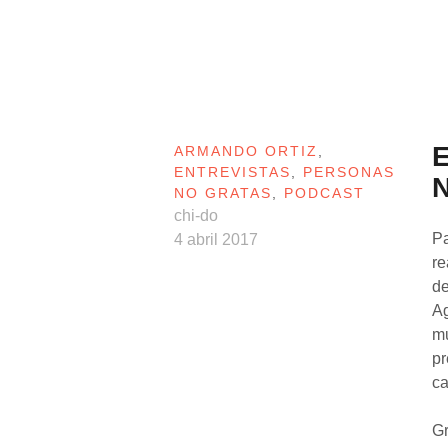
E
ARMANDO ORTIZ
,
ENTREVISTAS
,
PERSONAS
N
NO GRATAS
,
PODCAST
chi-do
Pa
4 abril 2017
re
de
Ag
m
pr
ca
Gr