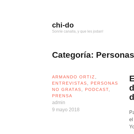
Saltar
al
contenido
chi-do
Sonríe canalla, y que les jodan!
Categoría: Personas
E
ARMANDO ORTIZ
,
ENTREVISTAS
,
PERSONAS
NO GRATAS
,
PODCAST
,
d
PRENSA
admin
9 mayo 2018
Pa
el
Yo