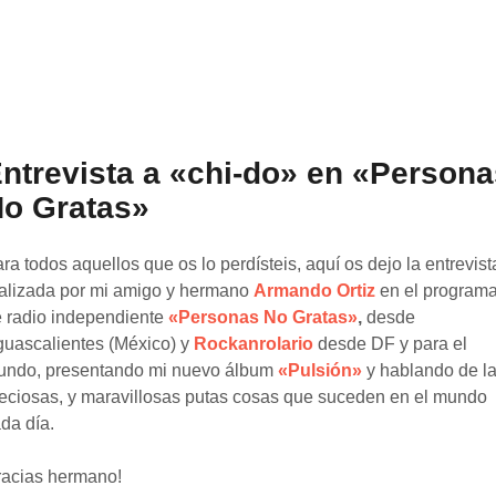
ntrevista a «chi-do» en «Persona
o Gratas»
ra todos aquellos que os lo perdísteis, aquí os dejo la entrevist
alizada por mi amigo y hermano
Armando Ortiz
en el program
 radio independiente
«Personas No Gratas»
,
desde
uascalientes (México) y
Rockanrolario
desde DF y para el
undo, presentando mi nuevo álbum
«Pulsión»
y hablando de l
eciosas, y maravillosas putas cosas que suceden en el mundo
da día.
acias hermano!