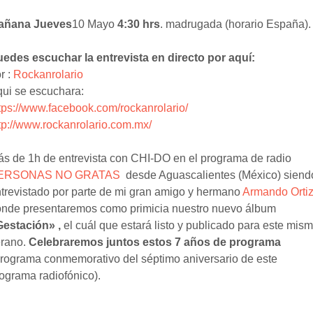
añana Jueves
10 Mayo
4:30 hrs
. madrugada (horario España).
edes escuchar la entrevista en directo por aquí:
r :
Rockanrolario
ui se escuchara:
tps://www.facebook.com/rockanrolario/
tp://www.rockanrolario.com.mx/
s de 1h de entrevista con CHI-DO en el programa de radio
ERSONAS NO GRATAS
desde Aguascalientes (México) siend
trevistado por parte de mi gran amigo y hermano
Armando Orti
nde presentaremos como primicia nuestro nuevo álbum
Gestación» ,
el cuál que estará listo y publicado para este mis
erano.
Celebraremos juntos estos 7 años de programa
rograma conmemorativo del séptimo aniversario de este
ograma radiofónico).