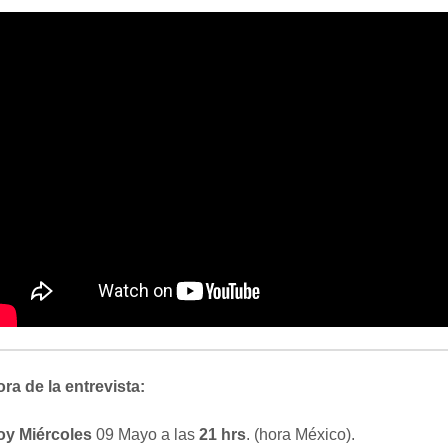
ra de la entrevista:
oy Miércoles
09 Mayo a las
21 hrs
. (hora México).