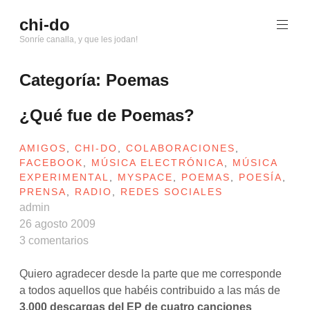
Saltar
chi-do
al
Sonríe canalla, y que les jodan!
contenido
Categoría: Poemas
¿Qué fue de Poemas?
AMIGOS
,
CHI-DO
,
COLABORACIONES
,
FACEBOOK
,
MÚSICA ELECTRÓNICA
,
MÚSICA
EXPERIMENTAL
,
MYSPACE
,
POEMAS
,
POESÍA
,
PRENSA
,
RADIO
,
REDES SOCIALES
admin
26 agosto 2009
3 comentarios
Quiero agradecer desde la parte que me corresponde
a todos aquellos que habéis contribuido a las más de
3.000 descargas del EP de cuatro canciones