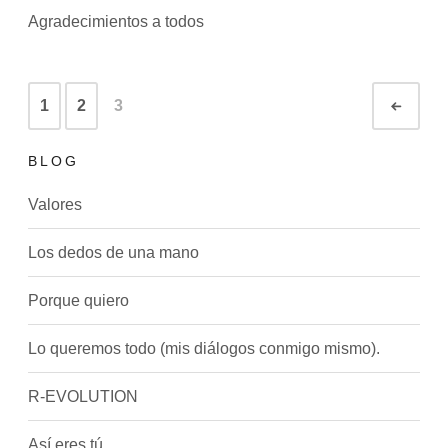
Agradecimientos a todos
N
1
2
3
Sigu
a
v
e
BLOG
g
a
Valores
c
i
Los dedos de una mano
ó
n
Porque quiero
d
e
Lo queremos todo (mis diálogos conmigo mismo).
l
a
R-EVOLUTION
s
e
n
Así eres tú