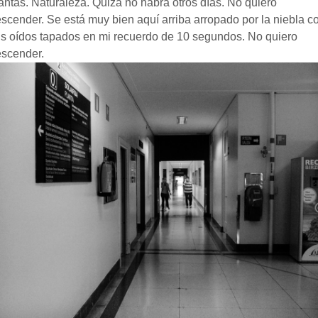
antas. Naturaleza. Quizá no habrá otros días. No quiero
scender. Se está muy bien aquí arriba arropado por la niebla c
s oídos tapados en mi recuerdo de 10 segundos. No quiero
scender.