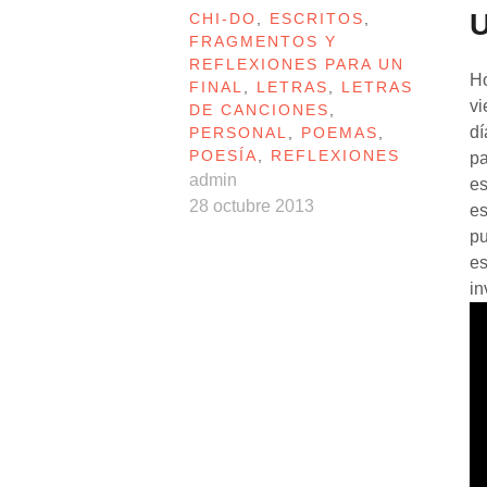
U
CHI-DO
,
ESCRITOS
,
FRAGMENTOS Y
REFLEXIONES PARA UN
Ho
FINAL
,
LETRAS
,
LETRAS
vi
DE CANCIONES
,
dí
PERSONAL
,
POEMAS
,
POESÍA
,
REFLEXIONES
pa
admin
es
28 octubre 2013
es
pu
es
in