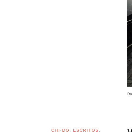
Da
V
CHI-DO
,
ESCRITOS
,