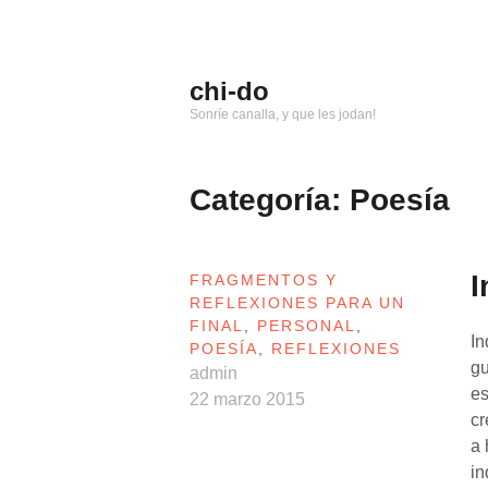
Saltar
al
contenido
chi-do
Sonríe canalla, y que les jodan!
Categoría: Poesía
I
FRAGMENTOS Y
REFLEXIONES PARA UN
FINAL
,
PERSONAL
,
In
POESÍA
,
REFLEXIONES
gu
admin
es
22 marzo 2015
cr
a 
in