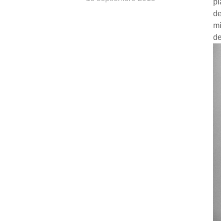
pl
de
mi
de