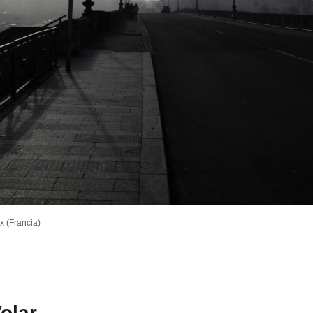
x (Francia)
olar