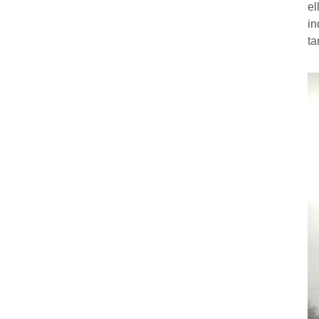
el
in
ta