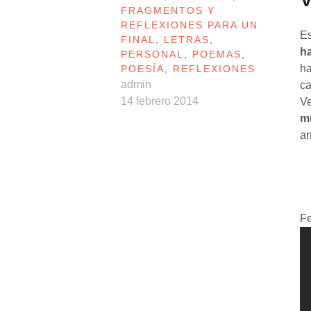
FRAGMENTOS Y
REFLEXIONES PARA UN
E
FINAL
,
LETRAS
,
h
PERSONAL
,
POEMAS
,
ha
POESÍA
,
REFLEXIONES
admin
ca
14 febrero 2014
Ve
m
ar
Fe