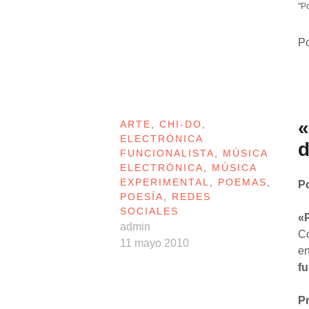
"P
P
«
ARTE
,
CHI-DO
,
ELECTRÓNICA
d
FUNCIONALISTA
,
MÚSICA
ELECTRÓNICA
,
MÚSICA
EXPERIMENTAL
,
POEMAS
,
P
POESÍA
,
REDES
SOCIALES
«P
admin
Co
11 mayo 2010
en
f
P