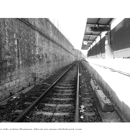
s info sobre Poemas álbum en www.chidoband.com