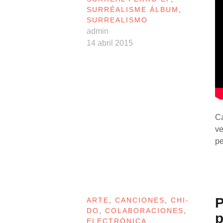
SURRÉALISME ÁLBUM
,
SURREALISMO
admin
14 abril 2015
C
v
pe
P
ARTE
,
CANCIONES
,
CHI-
DO
,
COLABORACIONES
,
p
ELECTRÓNICA