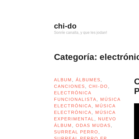
Saltar
al
contenido
chi-do
Sonríe canalla, y que les jodan!
Categoría: electróni
O
ALBUM
,
ÁLBUMES
,
CANCIONES
,
CHI-DO
,
P
ELECTRÓNICA
FUNCIONALISTA
,
MÚSICA
ELECTRÓNICA
,
MÚSICA
ELECTRÓNICA
,
MÚSICA
EXPERIMENTAL
,
NUEVO
ÁLBUM
,
ODAS MUDAS
,
SURREAL PERRO
,
SURREAL PERRO EP
,