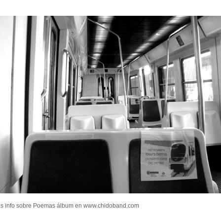
s info sobre Poemas álbum en www.chidoband.com