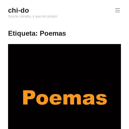
Saltar
chi-do
al
Sonríe canalla, y que les jodan!
contenido
Etiqueta: Poemas