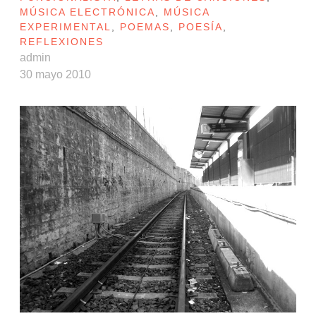
MÚSICA ELECTRÓNICA
,
MÚSICA
EXPERIMENTAL
,
POEMAS
,
POESÍA
,
REFLEXIONES
admin
30 mayo 2010