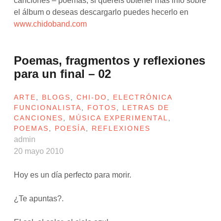
canciones – poemas, si queréis obtener más info sobre
el álbum o deseas descargarlo puedes hecerlo en
www.chidoband.com
Poemas, fragmentos y reflexiones
para un final – 02
ARTE
,
BLOGS
,
CHI-DO
,
ELECTRÓNICA
FUNCIONALISTA
,
FOTOS
,
LETRAS DE
CANCIONES
,
MÚSICA EXPERIMENTAL
,
POEMAS
,
POESÍA
,
REFLEXIONES
admin
20 mayo 2010
Hoy es un día perfecto para morir.
¿Te apuntas?.