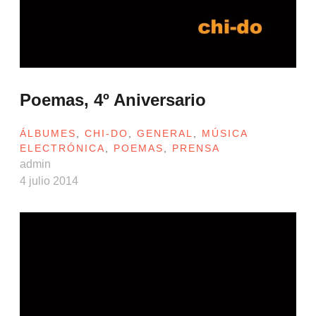
Poemas, 4º Aniversario
ÁLBUMES
,
CHI-DO
,
GENERAL
,
MÚSICA
ELECTRÓNICA
,
POEMAS
,
PRENSA
admin
4 julio 2014